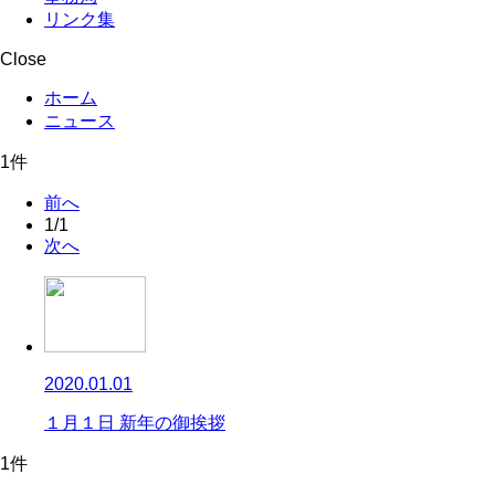
リンク集
Close
ホーム
ニュース
1
件
前へ
1/1
次へ
2020.01.01
１月１日 新年の御挨拶
1
件